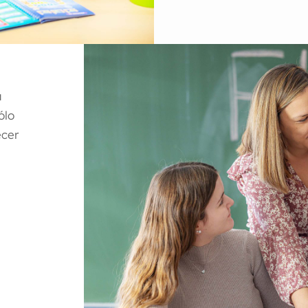
a
ólo
ecer