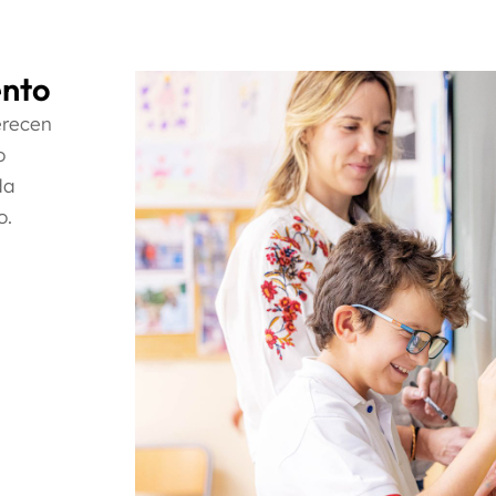
ento
erecen
o
da
o.