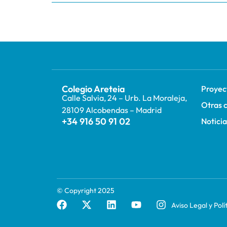
Colegio Areteia
Proyec
Calle Salvia, 24 – Urb. La Moraleja,
Otras 
28109 Alcobendas – Madrid
+34 916 50 91 02
Notici
© Copyright 2025
F
X
L
Y
I
Aviso Legal y Polí
a
-
i
o
n
c
t
n
u
s