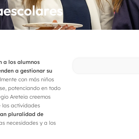
aescolares
n a los alumnos
enden a gestionar su
ialmente con más niños
rse, potenciando en todo
egio Areteia creemos
 las actividades
an pluralidad de
as necesidades y a los