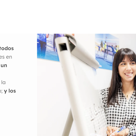
étodos
es en
 un
 la
o;
y los