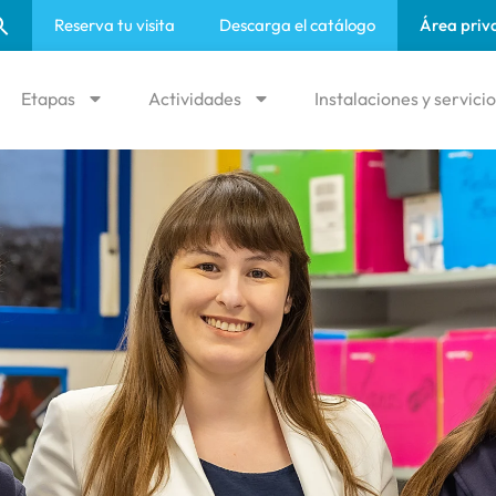
Reserva tu visita
Descarga el catálogo
Área priv
Etapas
Actividades
Instalaciones y servici