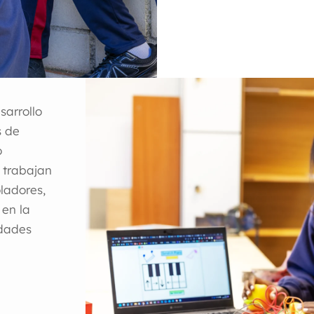
sarrollo
s de
o
e trabajan
ladores,
, en la
edades