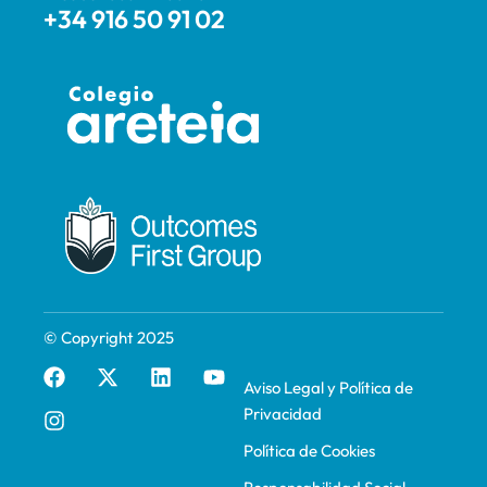
+34 916 50 91 02
© Copyright 2025
F
I
X
L
Y
Aviso Legal y Política de
a
n
-
i
o
Privacidad
c
s
t
n
u
e
t
w
k
t
Política de Cookies
b
a
i
e
u
o
g
t
d
b